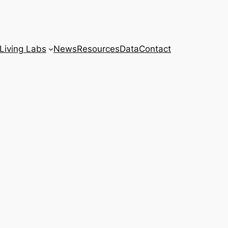
Living Labs
News
Resources
Data
Contact