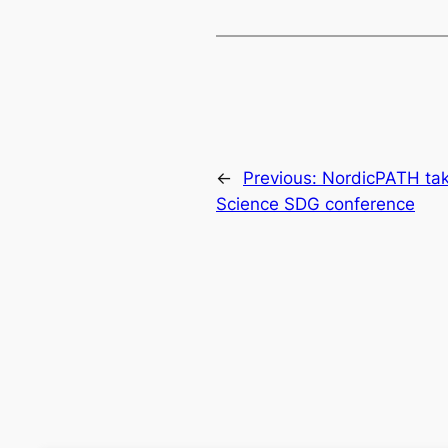
←
Previous:
NordicPATH take
Science SDG conference