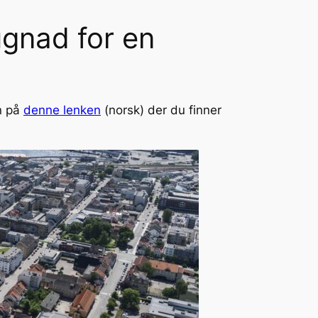
ugnad for en
n på
denne lenken
(norsk) der du finner