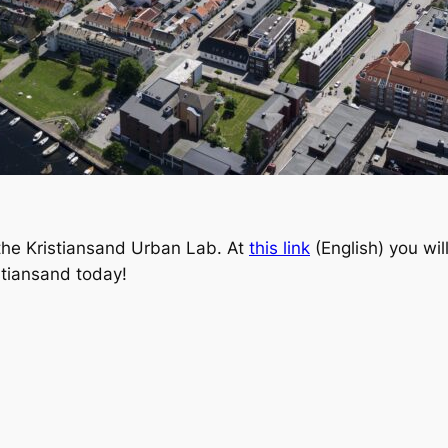
 the Kristiansand Urban Lab. At
this link
(English) you wil
istiansand today!